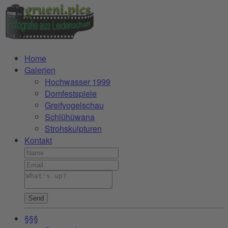
Home
Galerien
Hochwasser 1999
Domfestspiele
Greifvogelschau
Schlühüwana
Strohskulpturen
Kontakt
Send
§§§