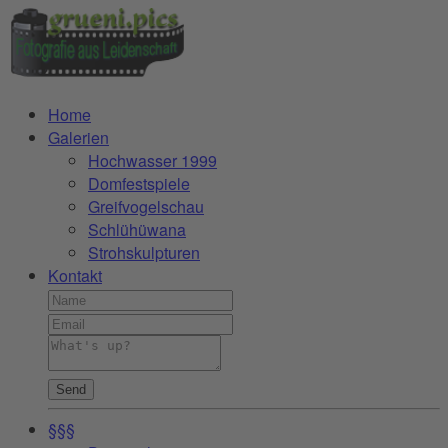
Home
Galerien
Hochwasser 1999
Domfestspiele
Greifvogelschau
Schlühüwana
Strohskulpturen
Kontakt
Send
§§§