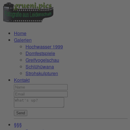
Home
Galerien
Hochwasser 1999
Domfestspiele
Greifvogelschau
Schlühüwana
Strohskulpturen
Kontakt
Send
§§§